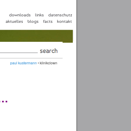
downloads
links
datenschutz
aktuelles
blogs
facts
kontakt
en
paul kustermann
• klinikclown
n…