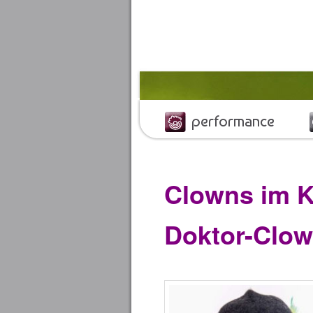
performance
Clowns im 
Doktor-Clo