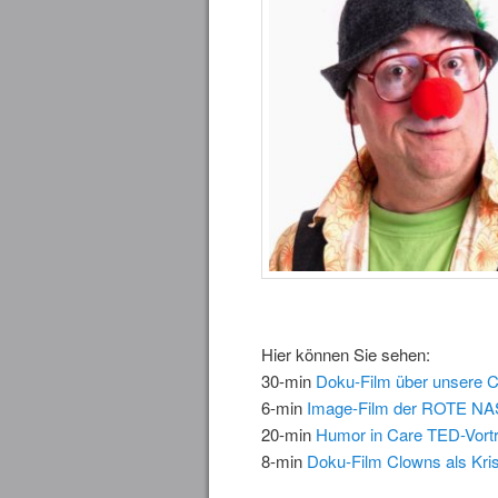
Hier können Sie sehen:
30-min
Doku-Film über unsere Cl
6-min
Image-Film der ROTE N
20-min
Humor in Care TED-Vort
8-min
Doku-Film Clowns als Kris