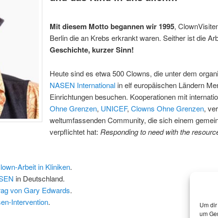
Mit diesem Motto begannen wir 1995
, ClownVisiten
Berlin die an Krebs erkrankt waren. Seither ist die A
Geschichte, kurzer Sinn!
Heute sind es etwa 500 Clowns, die unter dem orga
NASEN International
in elf europäischen Ländern Me
Einrichtungen besuchen. Kooperationen mit internatio
Ohne Grenzen
,
UNICEF
,
Clowns Ohne Grenzen
, ve
weltumfassenden Community, die sich einem geme
verpflichtet hat:
Responding to need with the resource
own-Arbeit in Kliniken
.
ASEN
in Deutschland.
rag von Gary Edwards
.
en-Intervention
.
Um dir
um Ger